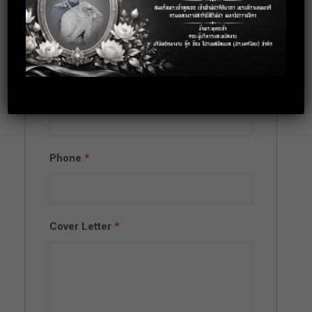
Full Name
*
Email
*
Phone
*
Cover Letter
*