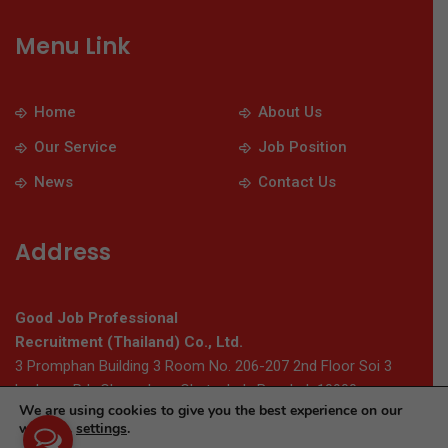
Menu Link
Home
About Us
Our Service
Job Position
News
Contact Us
Address
Good Job Professional
Recruitment (Thailand) Co., Ltd.
3 Promphan Building 3 Room No. 206-207 2nd Floor Soi 3
Ladprao Rd., Chomphon, Chatuchak, Bangkok 10900
We are using cookies to give you the best experience on our
website.
settings
.