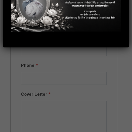
Full Name
*
Email
*
Phone
*
Cover Letter
*