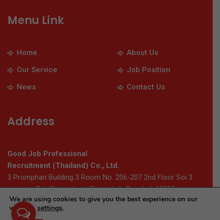
Menu Link
Home
About Us
Our Service
Job Position
News
Contact Us
Address
Good Job Professional
Recruitment (Thailand) Co., Ltd.
3 Promphan Building 3 Room No. 206-207 2nd Floor Soi 3
Ladprao Rd., Chomphon, Chatuchak, Bangkok 10900
We are using cookies to give you the best experience on our
website.
settings
.