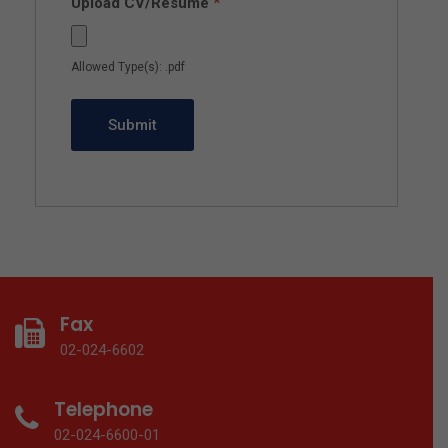
Upload CV/Resume
*
Allowed Type(s): .pdf
Fax
02-024-6602
Telephone
02-024-6600-01