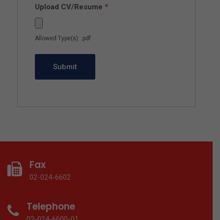
Upload CV/Resume
*
Allowed Type(s): .pdf
Fax
02-024-6602
Telephone
02-024-6600-01