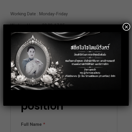
Working Date : Monday-Friday
Working Hours : 08.30-17.25
×
Location: Nakornnayok
Apply for this
position
Full Name
*