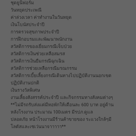
ชุดยูนิฟอร์ม
วันหยุดประเพณี
ค่าล่วงเวลา ค่าทำงานในวันหยุด
เงินโบนัสประจำปี
การตรวจสุขภาพประจำปี
การฝึกอบรมและพัฒนาพนักงาน
สวัสดิการของเยี่ยมกรณีเจ็บป่วย
สวัสดิการเงินช่วยเหลือสมรส
สวัสดิการเงินยืมกรณีฉุกเฉิน
สวัสดิการช่วยเหลือกรณีมรณกรรม
สวัสดิการเบี้ยเลี้ยงกรณีเดินทางไปปฏิบัติงานนอกเขต
ปฏิบัติงานปกติ
เงินรางวัลพิเศษ
งานเลี้ยงสังสรรค์ประจำปี และกิจกรรมทางสังคมต่างๆ
**ไม่มีรถรับส่งแต่มีหอพักให้เดือนละ 600 บาท อยู่ด้าน
หลังโรงงาน ประมาณ 100เมตร มีรปภ.ดูแล
ปลอดภัย หน้าโรงงานมีร้านค้าขายของ ระแวงใกล้ๆมี
โลตัสและเซเว่นนาจาาาาา**