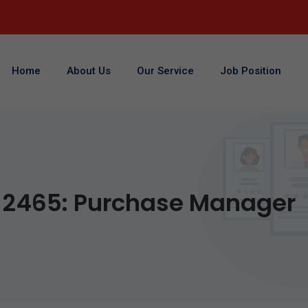
Home
About Us
Our Service
Job Position
2465: Purchase Manager