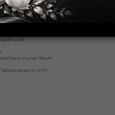
ปฏิบัติงานปกติ
ๆ
่ด้านหลังโรงงาน ประมาณ 100เมตร
ี โลตัสและเซเว่นนาจาาาาา**