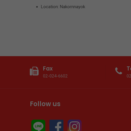
Location: Nakornnayok
Fax
T
02-024-6602
0
Follow us