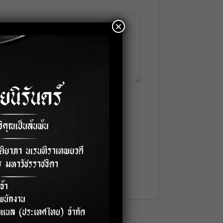
×
me
*