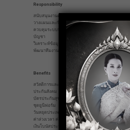
Responsibility
สนับสนุนงานด้านการสรรหา Supplier รวมถึงประเมินผ
วางแผนและกำกับดูแลงานจัดซื้อทั้งระบบให้เป็นไป
ควบคุมระบบบริการคุณภาพในงานจัดซื้อ-จัดจ้าง พร้อ
บัญชา
วิเคราะห์ข้อมูลด้านการจัดซื้อ-จัดจ้าง
พัฒนาทีมงานโดยการถ่ายทอด สอนงานฝึกอบรมอย่างต
Benefits
สวัสดิการและประโยชน์ของพนักงาน
ประกันสังคม
บัตรประกันสุขภาพ
ชุดยูนิฟอร์ม
วันหยุดประเพณี
ค่าล่วงเวลา ค่าทำงานในวันหยุด
เงินโบนัสประจำปี