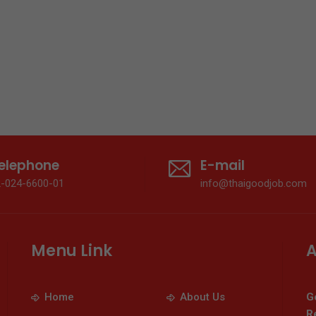
elephone
E-mail
2-024-6600-01
info@thaigoodjob.com
Menu Link
A
Home
About Us
G
Re