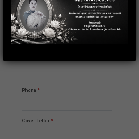
position
Full Name
*
Email
*
Phone
*
Cover Letter
*