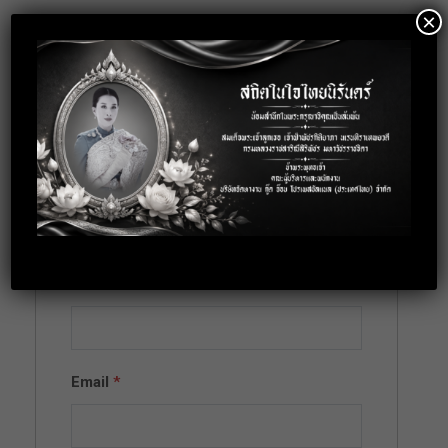
×
Location: Bangkok
Apply for this
position
Full Name
*
Email
*