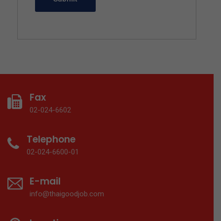
Fax
02-024-6602
Telephone
02-024-6600-01
E-mail
info@thaigoodjob.com