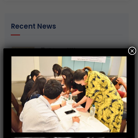
Recent News
×
13 January 2020
มอบของขวัญวันเด็กให้กับ ศูนย์พัฒนาเด็ก
เล็กตำบลเกาะเทโพ จ.อุทัยธานี
20 December 2019
การอบรมพัฒนาทักษะ Recruitment
30 October 2019
กิจกรรมร่วมบริจาคสิ่งของจำเป็นให้กับ
บ้านราชาวดี (หญิง) จ.นนทบุรี