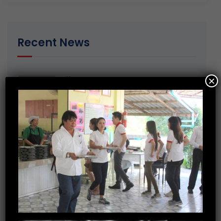
Recent News
×
13 January 2020
มอบของขวัญวันเด็กให้กับ ศูนย์พัฒนาเด็ก
เล็กตำบลเกาะเทโพ จ.อุทัยธานี
20 December 2019
การอบรมพัฒนาทักษะ Recruitment
30 October 2019
กิจกรรมร่วมบริจาคสิ่งของจำเป็นให้กับ
บ้านราชาวดี (หญิง) จ.นนทบุรี