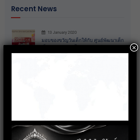
Recent News
13 January 2020
มอบของขวัญวันเด็กให้กับ ศูนย์พัฒนาเด็ก
×
เล็กตำบลเกาะเทโพ จ.อุทัยธานี
20 December 2019
การอบรมพัฒนาทักษะ Recruitment
30 October 2019
กิจกรรมร่วมบริจาคสิ่งของจำเป็นให้กับ
บ้านราชาวดี (หญิง) จ.นนทบุรี
3 October 2019
อบรมการพัฒนาบุคลิกภาพสู่การทำงาน