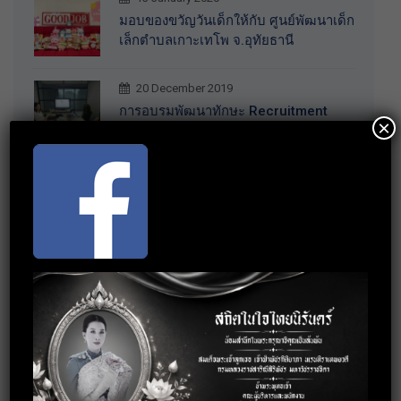
มอบของขวัญวันเด็กให้กับ ศูนย์พัฒนาเด็ก
เล็กตำบลเกาะเทโพ จ.อุทัยธานี
20 December 2019
การอบรมพัฒนาทักษะ Recruitment
×
30 October 2019
กิจกรรมร่วมบริจาคสิ่งของจำเป็นให้กับ
บ้านราชาวดี (หญิง) จ.นนทบุรี
3 October 2019
อบรมการพัฒนาบุคลิกภาพสู่การทำงาน
อย่างมืออาชีพ
18 September 2019
อบรมเทคนิคการทำงานร่วมกับคนทุก