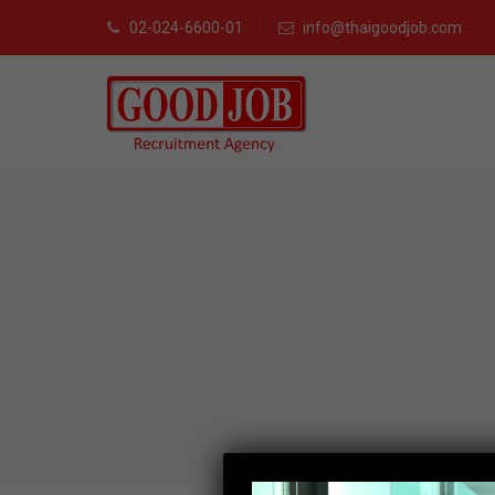
02-024-6600-01
info@thaigoodjob.com