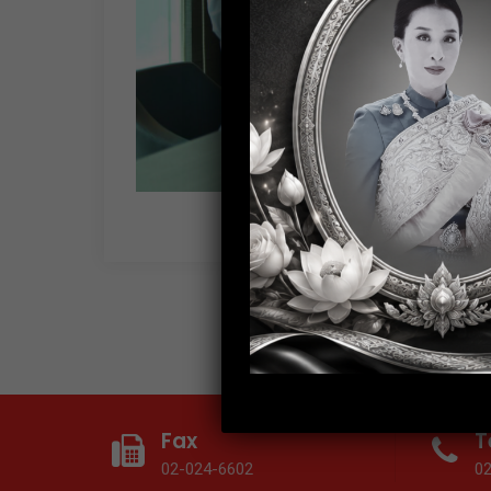
G
Fax
T
02-024-6602
0