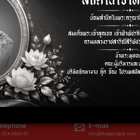
oodjob Slide1
elephone
E-mail
2-024-6600-01
info@thaigoodjob.com