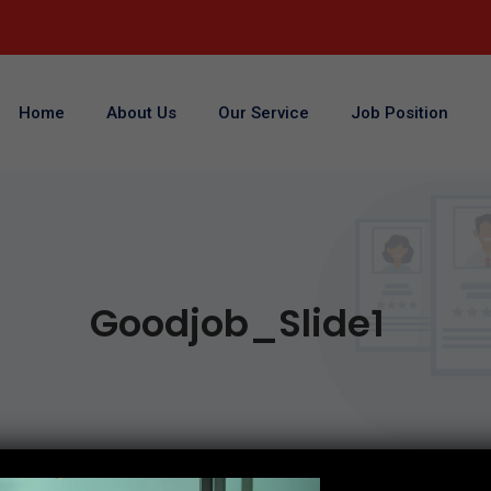
Home
About Us
Our Service
Job Position
Goodjob_Slide1