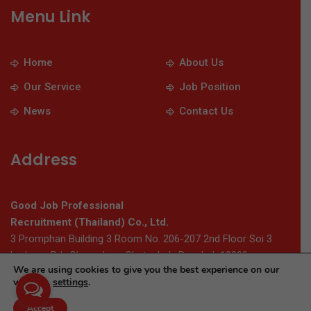
Menu Link
Home
About Us
Our Service
Job Position
News
Contact Us
Address
Good Job Professional
Recruitment (Thailand) Co., Ltd.
3 Promphan Building 3 Room No. 206-207 2nd Floor Soi 3
Ladprao Rd., Chomphon, Chatuchak, Bangkok 10900
We are using cookies to give you the best experience on our
website.
settings
.
© 2026 Thaigoodjob.com. All Rights Reserved
Accept