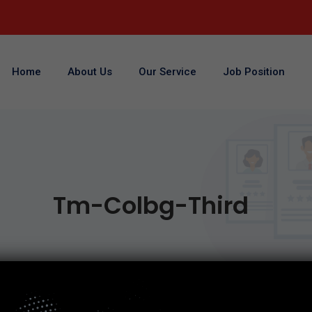
Home
About Us
Our Service
Job Position
Tm-Colbg-Third