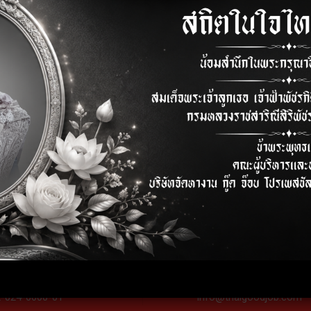
elephone
E-mail
2-024-6600-01
info@thaigoodjob.com