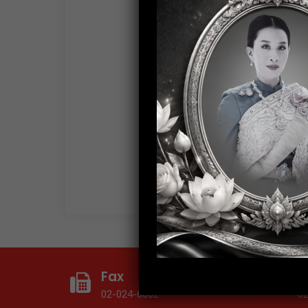
Fax
T
02-024-6602
0