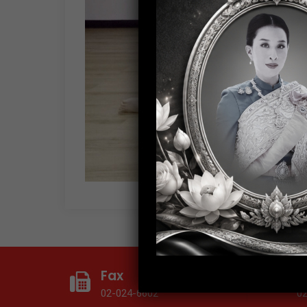
Fax
T
02-024-6602
0