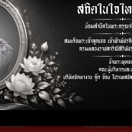
elephone
E-mail
2-024-6600-01
info@thaigoodjob.com