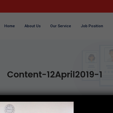
Home
About Us
Our Service
Job Position
Content-12April2019-1