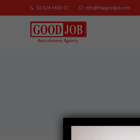
02-024-6600-01
info@thaigoodjob.com