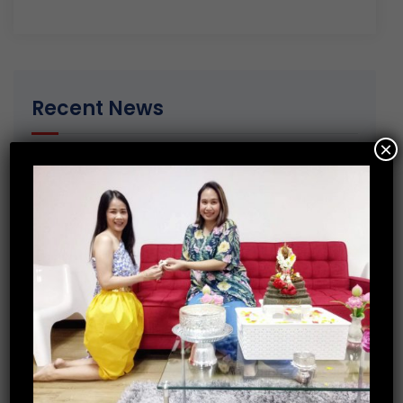
Recent News
×
13 January 2020
มอบของขวัญวันเด็กให้กับ ศูนย์พัฒนาเด็ก
เล็กตำบลเกาะเทโพ จ.อุทัยธานี
20 December 2019
การอบรมพัฒนาทักษะ Recruitment
30 October 2019
กิจกรรมร่วมบริจาคสิ่งของจำเป็นให้กับ
บ้านราชาวดี (หญิง) จ.นนทบุรี