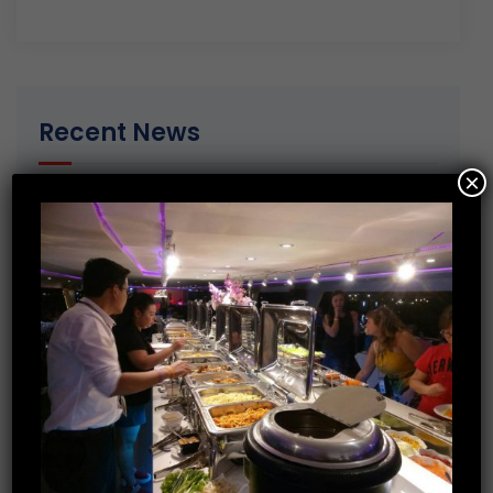
Recent News
×
13 January 2020
มอบของขวัญวันเด็กให้กับ ศูนย์พัฒนาเด็ก
เล็กตำบลเกาะเทโพ จ.อุทัยธานี
20 December 2019
การอบรมพัฒนาทักษะ Recruitment
30 October 2019
กิจกรรมร่วมบริจาคสิ่งของจำเป็นให้กับ
บ้านราชาวดี (หญิง) จ.นนทบุรี