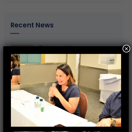
Recent News
×
13 January 2020
มอบของขวัญวันเด็กให้กับ ศูนย์พัฒนาเด็ก
เล็กตำบลเกาะเทโพ จ.อุทัยธานี
20 December 2019
การอบรมพัฒนาทักษะ Recruitment
30 October 2019
กิจกรรมร่วมบริจาคสิ่งของจำเป็นให้กับ
บ้านราชาวดี (หญิง) จ.นนทบุรี